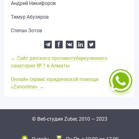
Андрей Никифоров
Тимур Абузяров
Степан Зотов
← Сайт детского противо­туберкулезного
санатория № 1 в Алматы
Онлайн сервис юридической помощи
«Zanonline» →
© Веб-студия Zuber, 2010 — 2023